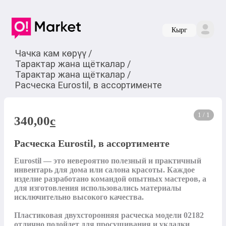
Кырг
Чачка кам көрүү
/
Тарактар жана щёткалар
/
Тарактар жана щёткалар
/
Расческа Eurostil, в ассортименте
1 / 1
340,00
c
Расческа Eurostil, в ассортименте
Eurostil — это невероятно полезный и практичный 
инвентарь для дома или салона красоты. Каждое 
изделие разработано командой опытных мастеров, а 
для изготовления использовались материалы 
исключительно высокого качества.

Пластиковая двухсторонняя расческа модели 02182 
отлично подойдет для просушивания и укладки 