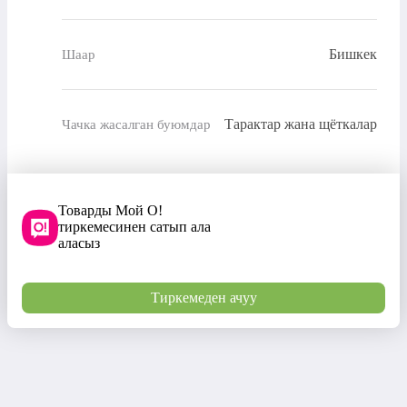
Бишкек
Шаар
Тарактар жана щёткалар
Чачка жасалган буюмдар
Товарды Мой О!
тиркемесинен сатып ала
аласыз
Тиркемеден ачуу