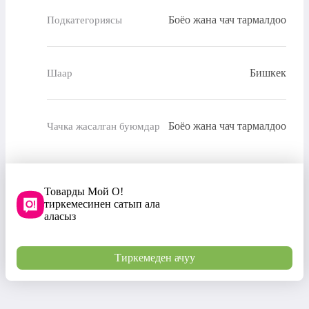
Боёо жана чач тармалдоо
Подкатегориясы
Бишкек
Шаар
Боёо жана чач тармалдоо
Чачка жасалган буюмдар
Товарды Мой О!
тиркемесинен сатып ала
аласыз
Тиркемеден ачуу