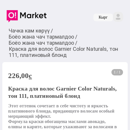
Кырг
Чачка кам көрүү
/
Боёо жана чач тармалдоо
/
Боёо жана чач тармалдоо
/
Краска для волос Garnier Color Naturals, тон
111, платиновый блонд
1 / 1
226,00
c
Краска для волос Garnier Color Naturals,
тон 111, платиновый блонд
Этот оттенок сочетает в себе чистоту и яркость 
платинового блонда, придающего волосам особый 
мерцающий эффект.

Формула краски обогащена маслами авокадо, 
оливы и карите, которые ухаживают за волосами в 