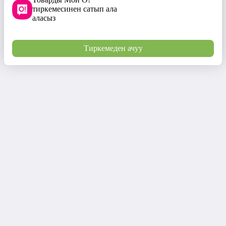
тиркемесинен сатып ала
аласыз
Тиркемеден ачуу