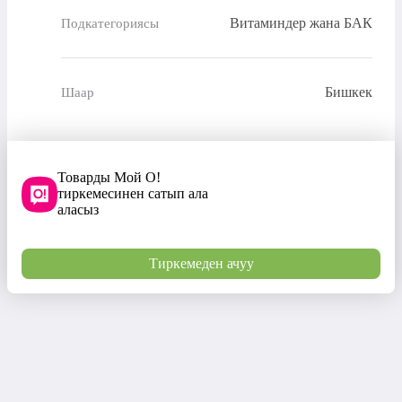
Витаминдер жана БАК
Подкатегориясы
Бишкек
Шаар
Товарды Мой О!
тиркемесинен сатып ала
аласыз
Тиркемеден ачуу