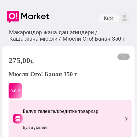
Кырг
Макарондор жана дан эгиндери
/
Каша жана мюсли
/
Мюсли Ого! Банан 350 г
1 / 1
275,00
c
Мюсли Ого! Банан 350 г
0-0-
3
Бөлүп төлөөгө/кредитке товарлар
Бул дүкөндө