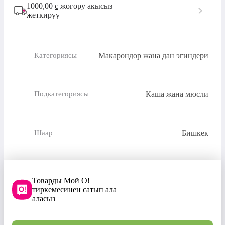
1000,00
с
жогору акысыз
жеткирүү
Макарондор жана дан эгиндери
Категориясы
Каша жана мюсли
Подкатегориясы
Бишкек
Шаар
Товарды Мой О!
тиркемесинен сатып ала
аласыз