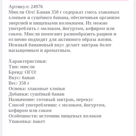
Артикул: 24976

Мюсли Ого! Банан 350 г содержат смесь злаковых 
хлопьев и сушёного банана, обеспечивая организм 
энергией и пищевыми волокнами. Их можно 
употреблять с молоком, йогуртом, кефиром или 
соком. Мюсли помогают разнообразить рацион и 
отлично подходят для активного образа жизни. 
Нежный банановый вкус делает завтрак более 
насыщенным и ароматным.

Характеристики:

Тип: мюсли

Бренд: ОГО!

Вкус: банан

Вес: 350 г

Основа: злаковые хлопья

Добавки: сушёный банан

Назначение: готовый завтрак, перекус

Способ употребления: с молоком, йогуртом, 
кефиром или соком

Особенности: источник пищевых волокон

Упаковка: пакет