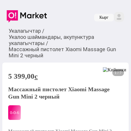
Кырг
Укалагычтар
/
Укалоо шаймандары, акупунктура
укалагычтары
/
Массажный пистолет Xiaomi Massage Gun
Mini 2 черный
1 / 7
5 399,00
c
Массажный пистолет Xiaomi Massage
Gun Mini 2 черный
0-0-
6