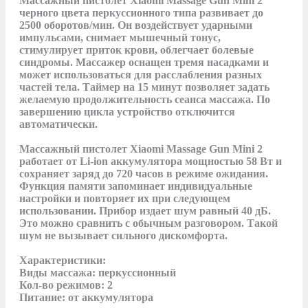
Массажный пистолет Xiaomi Massage Gun Mini 2 
черного цвета перкуссионного типа развивает до 
2500 оборотов/мин. Он воздействует ударными 
импульсами, снимает мышечный тонус, 
стимулирует приток крови, облегчает болевые 
синдромы. Массажер оснащен тремя насадками и 
может использоваться для расслабления разных 
частей тела. Таймер на 15 минут позволяет задать 
желаемую продолжительность сеанса массажа. По 
завершению цикла устройство отключится 
автоматически.

Массажный пистолет Xiaomi Massage Gun Mini 2 
работает от Li-ion аккумулятора мощностью 58 Вт и 
сохраняет заряд до 720 часов в режиме ожидания. 
Функция памяти запоминает индивидуальные 
настройки и повторяет их при следующем 
использовании. Прибор издает шум равный 40 дБ. 
Это можно сравнить с обычным разговором. Такой 
шум не вызывает сильного дискомфорта.

Характеристики:

Виды массажа: перкуссионный

Кол-во режимов: 2

Питание: от аккумулятора