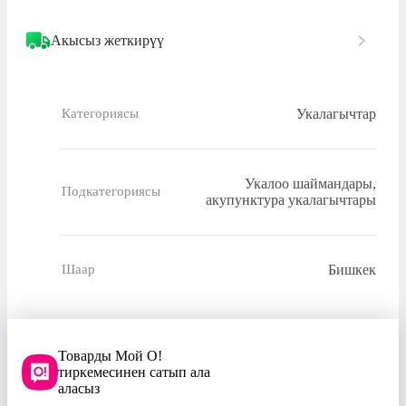
Акысыз жеткирүү
Укалагычтар
Категориясы
Укалоо шаймандары,
Подкатегориясы
акупунктура укалагычтары
Бишкек
Шаар
Товарды Мой О!
тиркемесинен сатып ала
аласыз