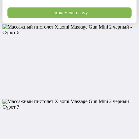
Тиркемеден ачуу