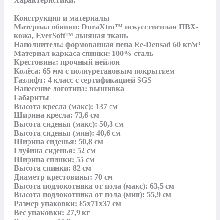
Характеристики:

Конструкция и материалы

Материал обивки: DuraXtra™ искусственная ПВХ-
кожа, EverSoft™ льняная ткань

Наполнитель: формованная пена Re-Densad 60 кг/м³

Материал каркаса спинки: 100% сталь

Крестовина: прочный нейлон

Колёса: 65 мм с полиуретановым покрытием

Газлифт: 4 класс с сертификацией SGS

Нанесение логотипа: вышивка

Габариты

Высота кресла (макс): 137 см

Ширина кресла: 73,6 см

Высота сиденья (макс): 50,8 см

Высота сиденья (мин): 40,6 см

Ширина сиденья: 50,8 см

Глубина сиденья: 52 см

Ширина спинки: 55 см

Высота спинки: 82 см

Диаметр крестовины: 70 см

Высота подлокотника от пола (макс): 63,5 см

Высота подлокотника от пола (мин): 55,9 см

Размер упаковки: 85х71х37 см

Вес упаковки: 27,9 кг
