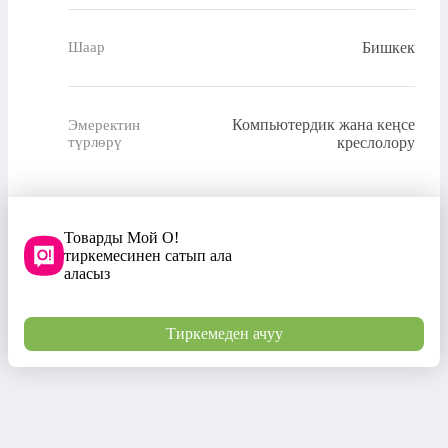
Бишкек
Шаар
Компьютердик жана кеңсе
Эмеректин
түрлөрү
креслолору
Товарды Мой О!
тиркемесинен сатып ала
аласыз
Тиркемеден ачуу