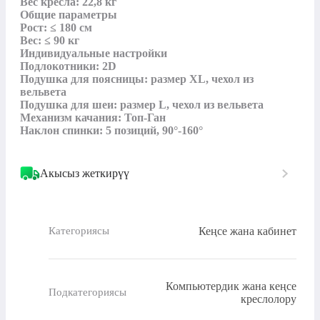
Вес кресла: 22,8 кг

Общие параметры

Рост: ≤ 180 см

Вес: ≤ 90 кг

Индивидуальные настройки

Подлокотники: 2D

Подушка для поясницы: размер XL, чехол из 
вельвета

Подушка для шеи: размер L, чехол из вельвета

Механизм качания: Топ-Ган

Наклон спинки: 5 позиций, 90°-160°
Акысыз жеткирүү
Кеңсе жана кабинет
Категориясы
Компьютердик жана кеңсе
Подкатегориясы
креслолору