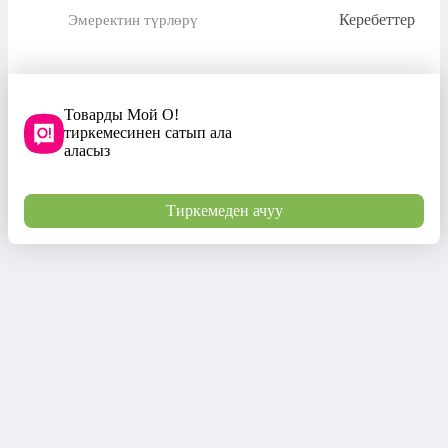
Керебеттер
Эмеректин түрлөрү
Товарды Мой О!
тиркемесинен сатып ала
аласыз
Тиркемеден ачуу