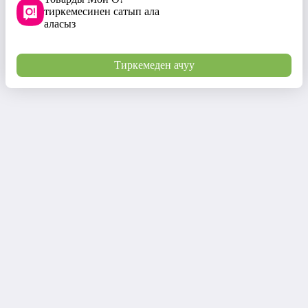
тиркемесинен сатып ала
аласыз
Тиркемеден ачуу