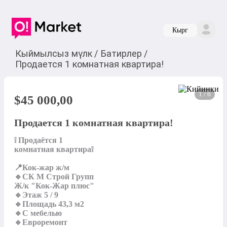
Кырг
Кыймылсыз мүлк
/
Батирлер
/
Продается 1 комнатная квартира!
1 / 6
$
45 000,00
Продается 1 комнатная квартира!
❕ Продаётся 1

комнатная квартира❕

📍Кок-жар ж/м

🔹СК М Строй Групп

Ж/к "Кок-Жар плюс"

🔹Этаж 5 / 9

🔹Площадь 43,3 м2

🔹С мебелью

🔹Евроремонт
