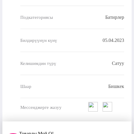
Батирлер
Подкатегориясы
05.04.2023
Билдирүүнүн күнү
Сатуу
Келишимдин түрү
Бишкек
Шаар
Мессенджерге жазуу
Товарды Мой О!