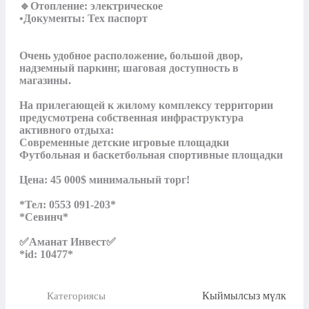
🔹Отопление: электрическое

•Документы: Тех паспорт

Очень удобное расположение, большой двор, 
надземный паркинг, шаговая доступность в 
магазины.

На прилегающей к жилому комплексу территории 
предусмотрена собственная инфраструктура 
активного отдыха:

Современные детские игровые площадки

Футбольная и баскетбольная спортивные площадки

Цена: 45 000$ минимальный торг!

*Тел: 0553 091-203*

*Севинч*

✅Аманат Инвест✅

*id: 10477*
Кыймылсыз мүлк
Категориясы