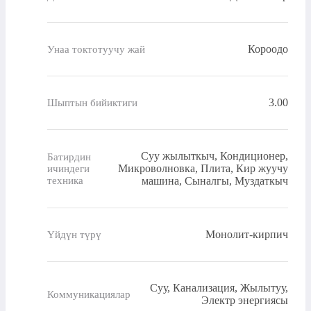
Короодо
Унаа токтотуучу жай
3.00
Шыптын бийиктиги
Суу жылыткыч, Кондиционер,
Батирдин
Микроволновка, Плита, Кир жуучу
ичиндеги
техника
машина, Сыналгы, Муздаткыч
Монолит-кирпич
Үйдүн түрү
Суу, Канализация, Жылытуу,
Коммуникациялар
Электр энергиясы