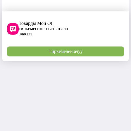
Товарды Мой О!
тиркемесинен сатып ала
аласыз
Тиркемеден ачуу