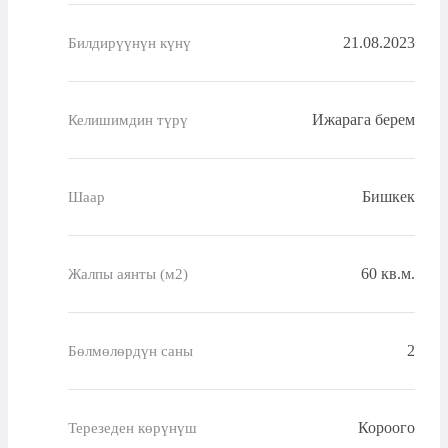
21.08.2023
Билдирүүнүн күнү
Ижарага берем
Келишимдин түрү
Бишкек
Шаар
60 кв.м.
Жалпы аянты (м2)
2
Бөлмөлөрдүн саны
Короого
Терезеден көрүнүш