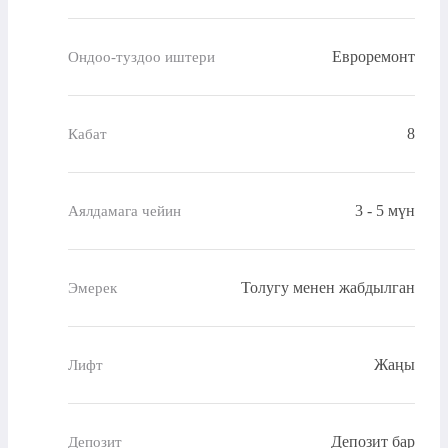
Евроремонт
Ондоо-туздоо иштери
8
Кабат
3 - 5 мүн
Аялдамага чейин
Толугу менен жабдылган
Эмерек
Жаңы
Лифт
Депозит бар
Депозит