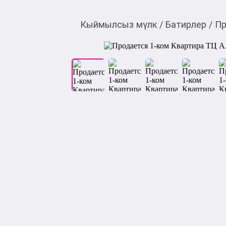
Кыймылсыз мүлк
/
Батирлер
/
Пр