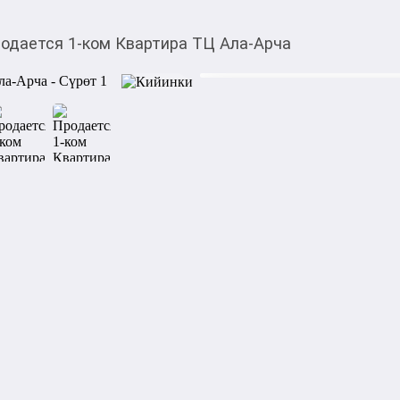
одается 1-ком Квартира ТЦ Ала-Арча
$
53 500,00
Товарды Мой О!
тиркемесинен сатып ала
Продается 1-ком Ква
аласыз
Срочно продается 1-ком ква
📍 Месторасположение: ТЦ 
▫️СК: Делюр

▫️ЖК: Молодёжный квартал
▫️ Серия: 108 серия

▫️ Этаж: 3/9

▫️м2: 46

▫️ Документ: Тех паспорт 

▫️ Коммуникация: Централь
▫️ Отличная локация, остает
Цена: 53500

+мини торг
