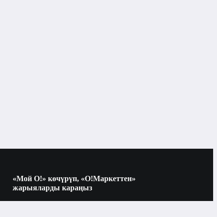
«Мой О!» көчүрүп, «О!Маркеттен»
жарыяларды караңыз
Көчүрүү үчүн камераны QR-кодго
багыттаңыз