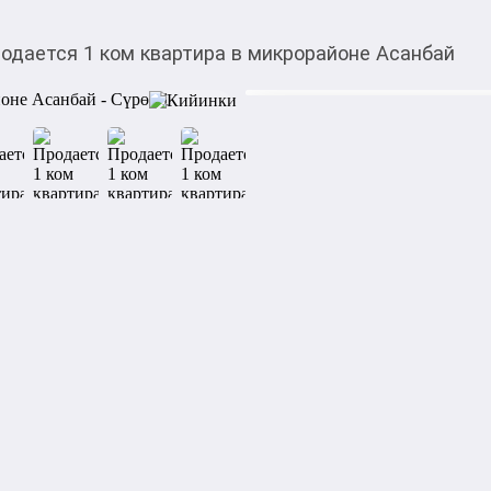
одается 1 ком квартира в микрорайоне Асанбай
$
44 700,00
Товарды Мой О!
тиркемесинен сатып ала
Продается 1 ком квар
аласыз
Срочно !!! Продается одноко
Микрорайон Асанбай 51 дом
коммуникации центральные  
квартиры, чистый подъезд  
автоматические ворота   вс
Народный,  церковь, мечеть,
Звонить: 0507 86 50 50
Категориясы