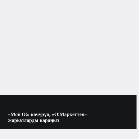
Көчөгө
Комбинацияланган
5
Толугу менен жабдылган
«Мой О!» көчүрүп, «О!Маркеттен»
жарыяларды караңыз
Көчүрүү үчүн камераны QR-кодго
багыттаңыз