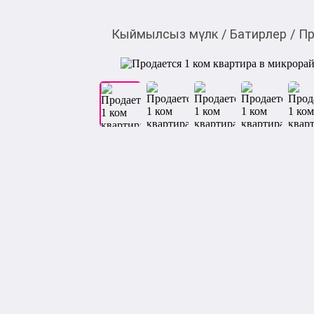
Кыймылсыз мүлк
/
Батирлер
/
Пр