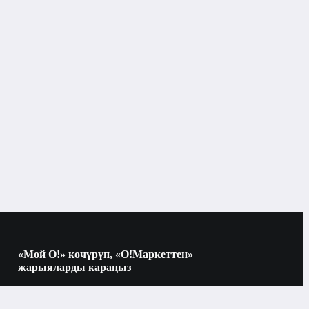
«Мой О!» көчүрүп, «О!Маркеттен»
жарыяларды караңыз
Көчүрүү үчүн камераны QR-кодго
багыттаңыз