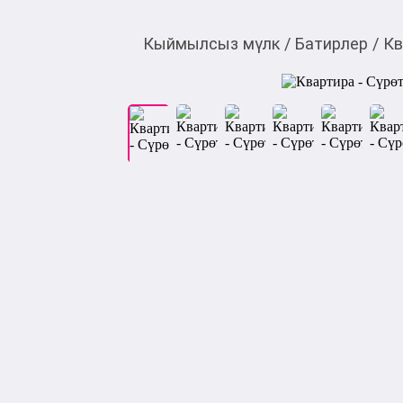
Кыймылсыз мүлк
/
Батирлер
/
Кв