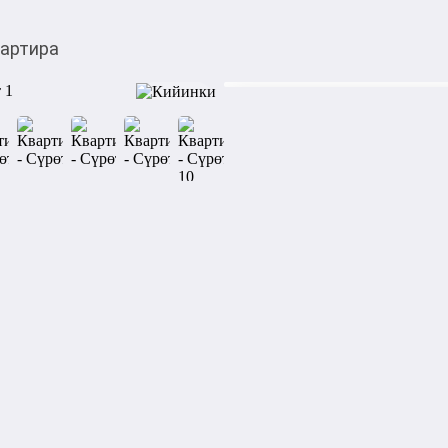
артира
$
90 000,00
Товарды Мой О!
тиркемесинен сатып ала
Квартира
аласыз
Срочно продаю 3 ком.кв.по
35.перес.Гагарина.квартира
доступности школы,дет.сады
магазины,троллейбусный ос
Категориясы
Подкатегориясы