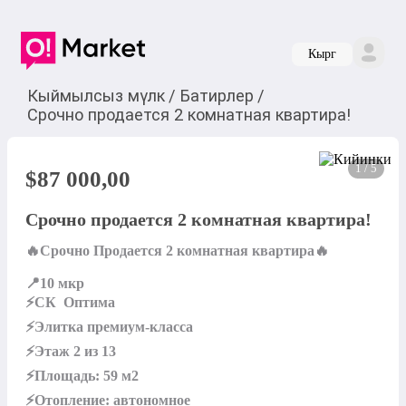
Кырг
Кыймылсыз мүлк
/
Батирлер
/
Срочно продается 2 комнатная квартира!
1 / 5
$
87 000,00
Срочно продается 2 комнатная квартира!
🔥Срочно Продается 2 комнатная квартира🔥

📍10 мкр

⚡СК  Оптима

⚡Элитка премиум-класса   

⚡Этаж 2 из 13

⚡️Площадь: 59 м2 

⚡Отопление: автономное
