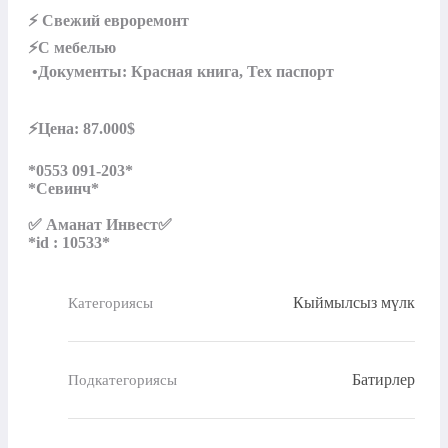
⚡ Свежий евроремонт    

⚡С мебелью

 •Документы: Красная книга, Тех паспорт

⚡️Цена: 87.000$

*0553 091-203*

*Севинч*

✅ Аманат Инвест✅

*id : 10533*
Кыймылсыз мүлк
Категориясы
Батирлер
Подкатегориясы