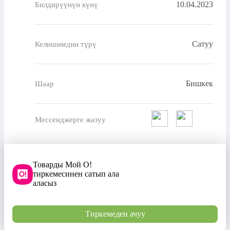
10.04.2023
Билдирүүнүн күнү
Сатуу
Келишимдин түрү
Бишкек
Шаар
Мессенджерге жазуу
Товарды Мой О!
тиркемесинен сатып ала
аласыз
Тиркемеден ачуу