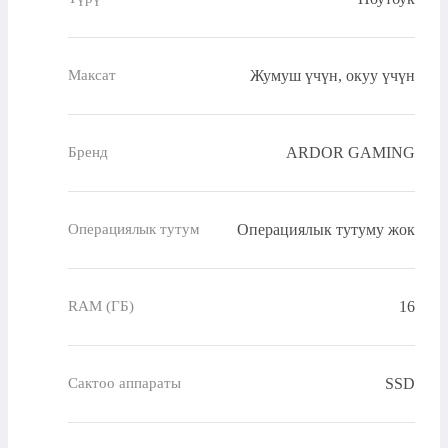
Жумуш үчүн, окуу үчүн
Максат
ARDOR GAMING
Бренд
Операциялык тутуму жок
Операциялык тутум
16
RAM (ГБ)
SSD
Сактоо аппараты