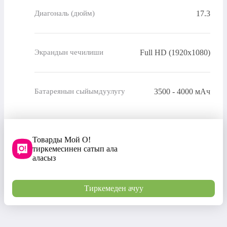
17.3
Диагональ (дюйм)
Full HD (1920x1080)
Экрандын чечилиши
3500 - 4000 мАч
Батареянын сыйымдуулугу
Товарды Мой О!
тиркемесинен сатып ала
аласыз
Тиркемеден ачуу