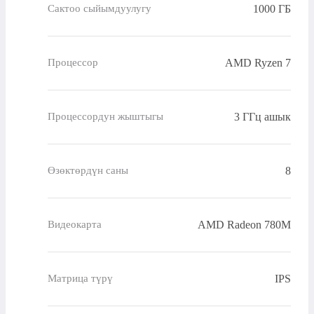
1000 ГБ
Сактоо сыйымдуулугу
AMD Ryzen 7
Процессор
3 ГГц ашык
Процессордун жыштыгы
8
Өзөктөрдүн саны
AMD Radeon 780M
Видеокарта
IPS
Матрица түрү