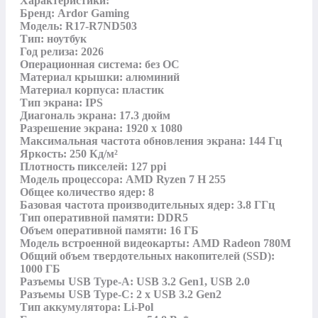
Характеристики:

Бренд: Ardor Gaming

Модель: R17-R7ND503

Тип: ноутбук

Год релиза: 2026

Операционная система: без ОС

Материал крышки: алюминий

Материал корпуса: пластик

Тип экрана: IPS

Диагональ экрана: 17.3 дюйм

Разрешение экрана: 1920 x 1080

Максимальная частота обновления экрана: 144 Гц

Яркость: 250 Кд/м²

Плотность пикселей: 127 ppi

Модель процессора: AMD Ryzen 7 H 255

Общее количество ядер: 8

Базовая частота производительных ядер: 3.8 ГГц

Тип оперативной памяти: DDR5

Объем оперативной памяти: 16 ГБ

Модель встроенной видеокарты: AMD Radeon 780M

Общий объем твердотельных накопителей (SSD): 
1000 ГБ

Разъемы USB Type-A: USB 3.2 Gen1, USB 2.0

Разъемы USB Type-C: 2 х USB 3.2 Gen2

Тип аккумулятора: Li-Pol
