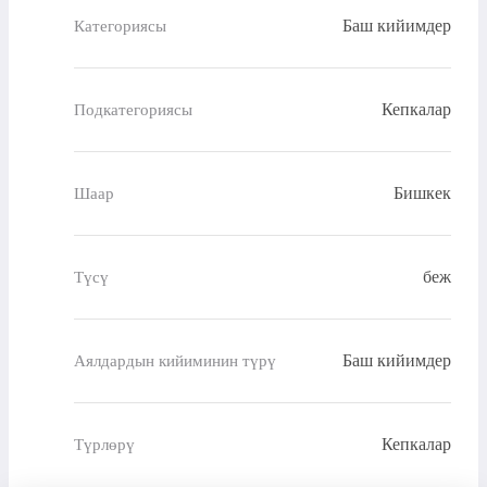
Баш кийимдер
Категориясы
Кепкалар
Подкатегориясы
Бишкек
Шаар
беж
Түсү
Баш кийимдер
Аялдардын кийиминин түрү
Кепкалар
Түрлөрү