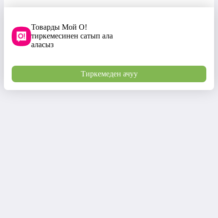
Товарды Мой О!
тиркемесинен сатып ала
аласыз
Тиркемеден ачуу