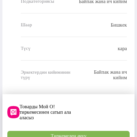
Байпак жана ич кийим
Подкатегориясы
Бишкек
Шаар
кара
Түсү
Байпак жана ич
Эркектердин кийиминин
түрү
кийим
Товарды Мой О!
тиркемесинен сатып ала
аласыз
Тиркемеден ачуу