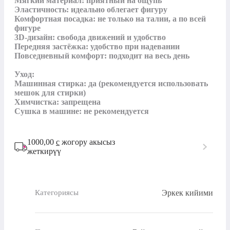
Мягкий материал: приятный на ощупь

Эластичность: идеально облегает фигуру

Комфортная посадка: не только на талии, а по всей 
фигуре

3D-дизайн: свобода движений и удобство

Передняя застёжка: удобство при надевании

Повседневный комфорт: подходит на весь день

Уход:

Машинная стирка: да (рекомендуется использовать 
мешок для стирки)

Химчистка: запрещена

Сушка в машине: не рекомендуется
1000,00
с
жогору акысыз
жеткирүү
Эркек кийими
Категориясы