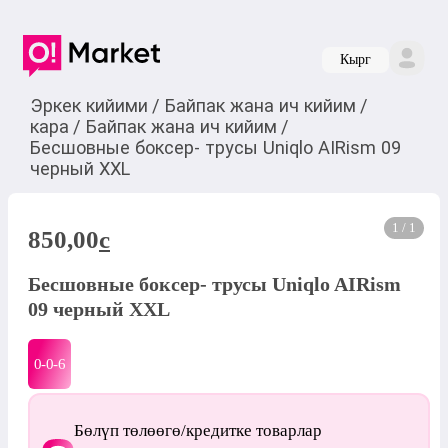
Кырг
Эркек кийими
/
Байпак жана ич кийим
/
кара
/
Байпак жана ич кийим
/
Бесшовные боксер- трусы Uniqlo AIRism 09
черный ХХL
1 / 1
850,00
c
Бесшовные боксер- трусы Uniqlo AIRism
09 черный ХХL
0-0-
6
Бөлүп төлөөгө/кредитке товарлар