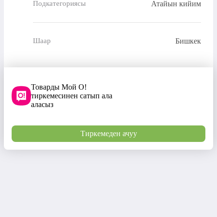
Атайын кийим
Подкатегориясы
Бишкек
Шаар
Товарды Мой О!
тиркемесинен сатып ала
аласыз
Тиркемеден ачуу