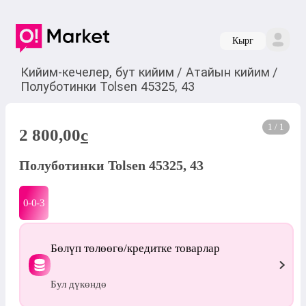
Кырг
Кийим-кечелер, бут кийим
/
Атайын кийим
/
Полуботинки Tolsen 45325, 43
1 / 1
2 800,00
c
Полуботинки Tolsen 45325, 43
0-0-
3
Бөлүп төлөөгө/кредитке товарлар
Бул дүкөндө