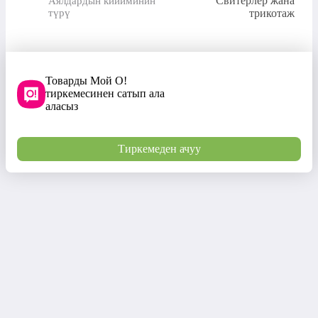
Свитерлер жана
Аялдардын кийиминин
түрү
трикотаж
Товарды Мой О!
тиркемесинен сатып ала
аласыз
Тиркемеден ачуу