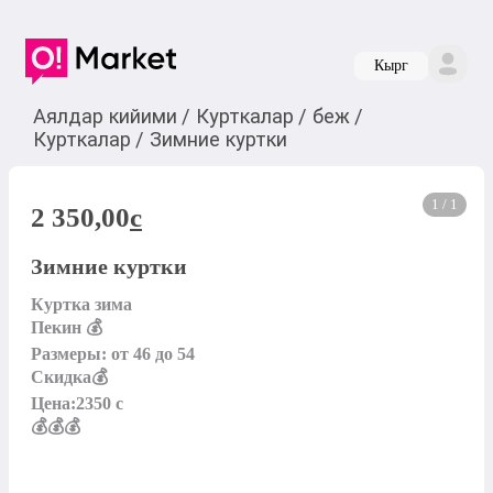
Кырг
Аялдар кийими
/
Курткалар
/
беж
/
Курткалар
/
Зимние куртки
1 / 1
2 350,00
c
Зимние куртки
Куртка зима 

Пекин 💰

Размеры: от 46 до 54 

Скидка💰

Цена:2350 с

💰💰💰