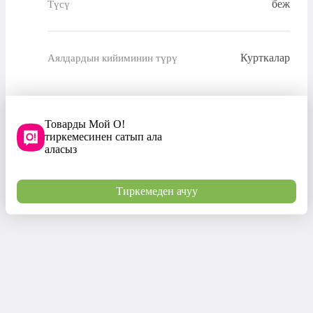
беж
Түсү
Курткалар
Аялдардын кийиминин түрү
Товарды Мой О!
тиркемесинен сатып ала
аласыз
Тиркемеден ачуу