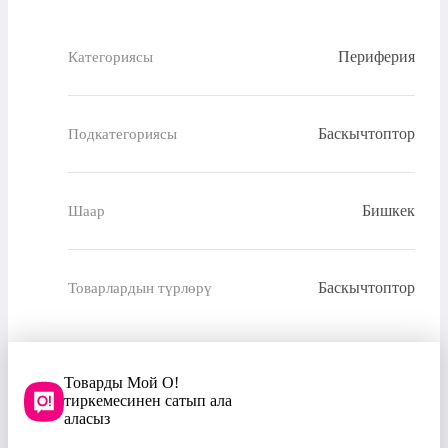
Периферия
Категориясы
Баскычтоптор
Подкатегориясы
Бишкек
Шаар
Баскычтоптор
Товарлардын түрлөрү
Товарды Мой О!
тиркемесинен сатып ала
аласыз