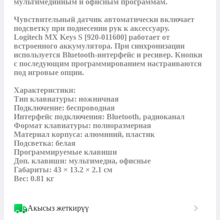
мультимедийным и офисным программам.

Чувствительный датчик автоматически включает 
подсветку при поднесении рук к аксессуару.

Logitech MX Keys S [920-011600] работает от 
встроенного аккумулятора. При синхронизации 
используется Bluetooth-интерфейс и ресивер. Кнопки 
с последующим программированием настраиваются 
под игровые опции.

Характеристики:

Тип клавиатуры: ножничная

Подключение: беспроводная

Интерфейс подключения: Bluetooth, радиоканал

Формат клавиатуры: полноразмерная

Материал корпуса: алюминий, пластик

Подсветка: белая

Программируемые клавиши

Доп. клавиши: мультимедиа, офисные

Габариты: 43 × 13.2 × 2.1 см

Вес: 0.81 кг
Акысыз жеткирүү