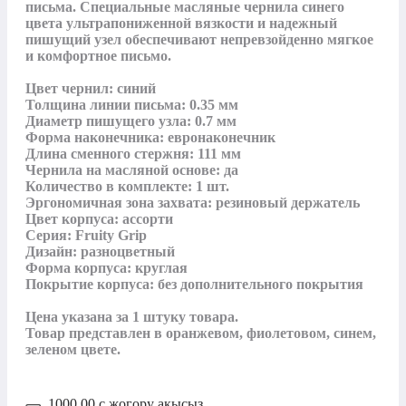
письма. Специальные масляные чернила синего 
цвета ультрапониженной вязкости и надежный 
пишущий узел обеспечивают непревзойденно мягкое 
и комфортное письмо.

Цвет чернил: синий

Толщина линии письма: 0.35 мм

Диаметр пишущего узла: 0.7 мм

Форма наконечника: евронаконечник

Длина сменного стержня: 111 мм

Чернила на масляной основе: да

Количество в комплекте: 1 шт.

Эргономичная зона захвата: резиновый держатель

Цвет корпуса: ассорти

Серия: Fruity Grip

Дизайн: разноцветный

Форма корпуса: круглая

Покрытие корпуса: без дополнительного покрытия

Цена указана за 1 штуку товара.

Товар представлен в оранжевом, фиолетовом, синем, 
зеленом цвете.
1000,00
с
жогору акысыз