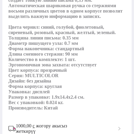
создает тонкую линию письма 0,35 мм. 
Автоматическая шариковая ручка со стержнями 
восьми различных цветов в одном корпусе позволит 
выделить важную информацию в записях.

Цвета чернил: синий, голубой, фиолетовый, 
сиреневый, розовый, красный, желтый, зеленый.

Толщина линии письма: 0.35 мм

Диаметр пишущего узла: 0.7 мм

Форма наконечника: стандартный

Длина сменного стержня: 90 мм

Количество в комплекте: 1 шт.

Эргономичная зона захвата: отсутствует

Цвет корпуса: прозрачный

Серия: MULTICOLOR

Дизайн: без дизайна

Форма корпуса: круглая

Упаковка: дисплей

Размер в упаковке: 1.9x14.4x2.4 см.

Вес с упаковкой: 0.024 кг.

Производитель: Китай
1000,00
с
жогору акысыз
жеткирүү