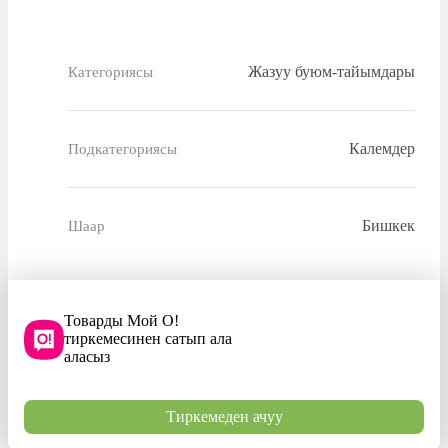
Жазуу буюм-тайымдары
Категориясы
Калемдер
Подкатегориясы
Бишкек
Шаар
Товарды Мой О!
тиркемесинен сатып ала
аласыз
Тиркемеден ачуу