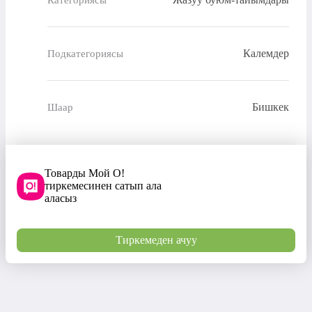
Калемдер
Подкатегориясы
Бишкек
Шаар
Товарды Мой О!
тиркемесинен сатып ала
аласыз
Тиркемеден ачуу