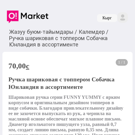
Кырг
Жазуу буюм-тайымдары
/
Калемдер
/
Ручка шариковая с топпером Собачка
Юнландия в ассортименте
1 / 1
70,00
c
Ручка шариковая с топпером Собачка
Юнландия в ассортименте
Шариковая ручка серии FUNNY YUMMY с ярким 
корпусом и оригинальным дизайном топперов в 
виде собачки. Благодаря привлекательному дизайну 
ее не захочется выпускать из рук, а чернила на 
масляной основе обеспечат мягкое плавное письмо. 
Диаметр игольчатого пишущего узла, равный 0,7 
мм, создает линию письма, равную 0,35 мм. Длина 