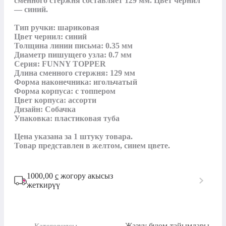
сменного стержня составляет 129 мм. Цвет чернил 
— синий.

Тип ручки: шариковая

Цвет чернил: синий

Толщина линии письма: 0.35 мм

Диаметр пишущего узла: 0.7 мм

Серия: FUNNY TOPPER

Длина сменного стержня: 129 мм

Форма наконечника: игольчатый

Форма корпуса: с топпером

Цвет корпуса: ассорти

Дизайн: Собачка

Упаковка: пластиковая туба

Цена указана за 1 штуку товара.

Товар представлен в желтом, синем цвете.
1000,00
с
жогору акысыз
жеткирүү
Жазуу буюм-тайымдары
Категориясы