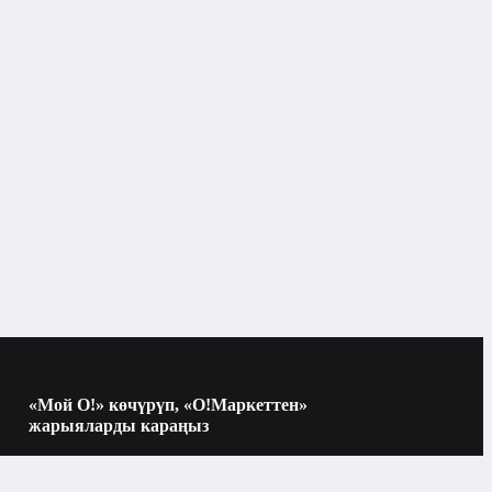
«Мой О!» көчүрүп, «О!Маркеттен»
жарыяларды караңыз
Көчүрүү үчүн камераны QR-кодго
багыттаңыз