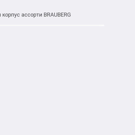
 корпус ассорти BRAUBERG
Тиркемеден ачуу
с контейнером корпус ассорти