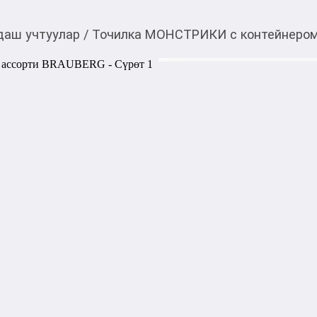
даш учтуулар
/
Точилка МОНСТРИКИ с контейнером
50,00
c
Товарды Мой О!
тиркемесинен сатып ала
Точилка МОНСТРИКИ 
аласыз
BRAUBERG
Форма: прямоугольная

Цвет: неоновый ассорти

Высота: 34 мм

Ширина: 24 мм

Материал корпуса: пластик

Артикул: 4606224482941

Цена указана за 1 штуку.
1000,00
с
жогору акысыз