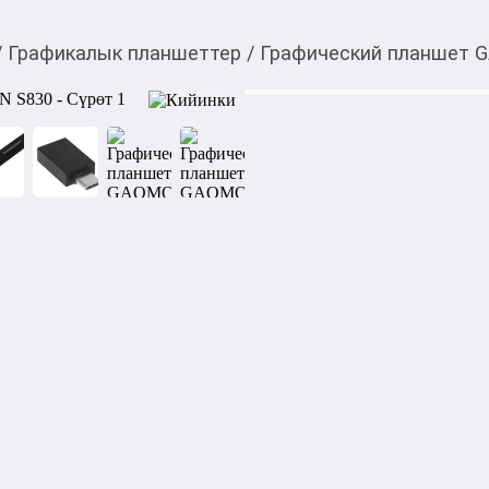
/
Графикалык планшеттер
/
Графический планшет 
4 899,00
c
Товарды Мой О!
тиркемесинен сатып ала
Графический планш
аласыз
0-0-
6
Графический планшет GAOM
серого и черного цвета. Га
составляют 172.3 мм в ширин
формату A6.Разрешение 5080
уровня позволяют выполнят
широкие линии и мазки. Г
Grey оснащен 6 кнопками. 
необходимые пользователю 
перо GAOMON AP32 с углом н