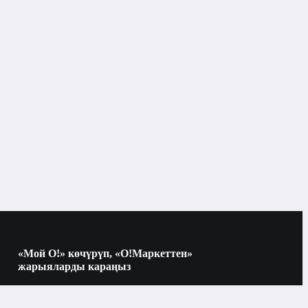
Бишкек
«Мой О!» көчүрүп, «О!Маркеттен»
жарыяларды караңыз
Көчүрүү үчүн камераны QR-кодго
багыттаңыз