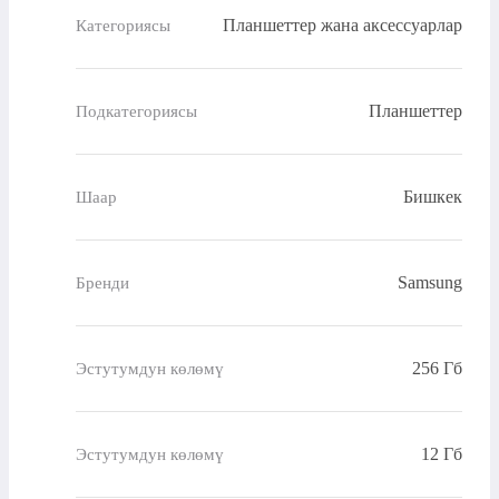
Планшеттер жана аксессуарлар
Категориясы
Планшеттер
Подкатегориясы
Бишкек
Шаар
Samsung
Бренди
256 Гб
Эстутумдун көлөмү
12 Гб
Эстутумдун көлөмү