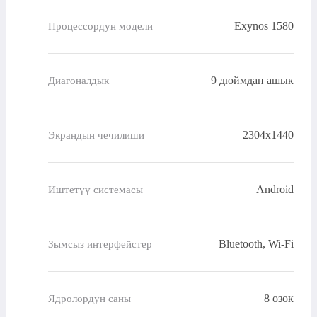
Exynos 1580
Процессордун модели
9 дюймдан ашык
Диагоналдык
2304x1440
Экрандын чечилиши
Android
Иштетүү системасы
Bluetooth, Wi-Fi
Зымсыз интерфейстер
8 өзөк
Ядролордун саны