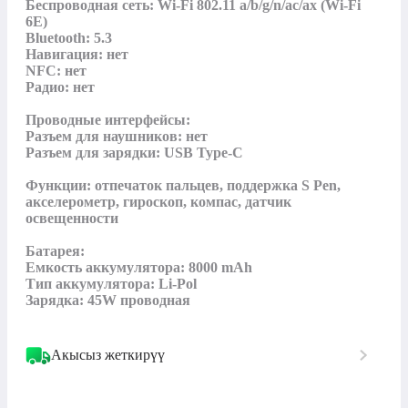
Беспроводная сеть: Wi-Fi 802.11 a/b/g/n/ac/ax (Wi-Fi 
6E)

Bluetooth: 5.3

Навигация: нет

NFC: нет

Радио: нет

Проводные интерфейсы:

Разъем для наушников: нет

Разъем для зарядки: USB Type-C

Функции: отпечаток пальцев, поддержка S Pen, 
акселерометр, гироскоп, компас, датчик 
освещенности

Батарея:

Емкость аккумулятора: 8000 mAh

Тип аккумулятора: Li-Pol

Зарядка: 45W проводная
Акысыз жеткирүү