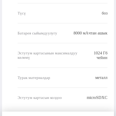
боз
Түсү
8000 мАчтан ашык
Батарея сыйымдуулугу
1024 Гб
Эстутум картасынын максималдуу
көлөмү
чейин
металл
Турак материалдар
microSDXC
Эстутум картасын колдоо