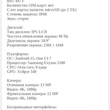
Вес: 497 г

Количество SIM-карт: нет

Слот карты памяти: microSD (до 2 ТБ)

Степень защиты: IP68

Звук: стерео

Дисплей:

Тип дисплея: IPS LCD

Частота обновления экрана: 90 Hz

Диагональ экрана: 10.9"

Разрешение экрана: 2304 × 1440

Платформа:

ОС: Android 15, One UI 7

Процессор: Samsung Exynos 1580

CPU: Octa-core, 8 ядер

GPU: Xclipse 540

Камера:

Основная камера: 13 MP

Видео: 4K, 1080p

Фронтальная камера: 12 MP

Видео: 4K, 1080p

Беспроводные интерфейсы:
