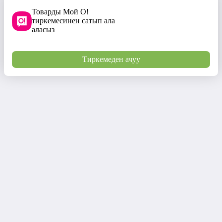
Товарды Мой О!
тиркемесинен сатып ала
аласыз
Тиркемеден ачуу