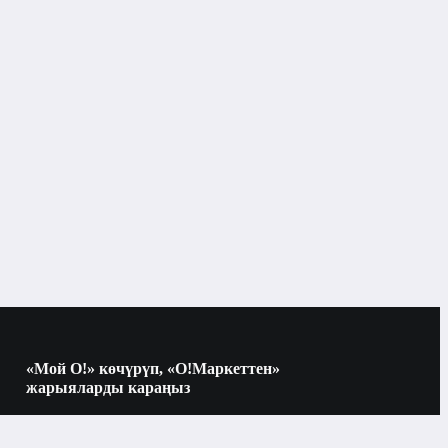
«Мой О!» көчүрүп, «О!Маркеттен»
жарыяларды караңыз
Көчүрүү үчүн камераны QR-кодго
багыттаңыз