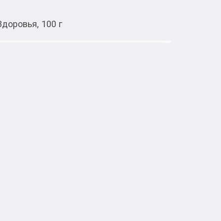
доровья, 100 г
Тиркемеден ачуу
сином, ананасом, яблоком Компас
й купаж, разработанный специально для 
ся и употребляться как самостоятельный 
 в качестве основы для приготовления чая 
йлей.