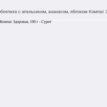
облепиха с апельсином, ананасом, яблоком Компас З
420,00
c
Товарды Мой О!
тиркемесинен сатып ала
Чай облепиха с апель
аласыз
Здоровья, 100 г
100% натуральный авторски
ритейла. Может заваривать
напиток или использоваться
со льдом и различных кокте
1000,00
с
жогору акысыз
жеткирүү