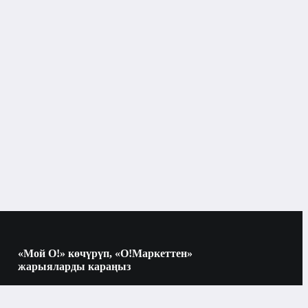
«Мой О!» көчүрүп, «О!Маркеттен»
жарыяларды караңыз
Көчүрүү үчүн камераны QR-кодго
багыттаңыз