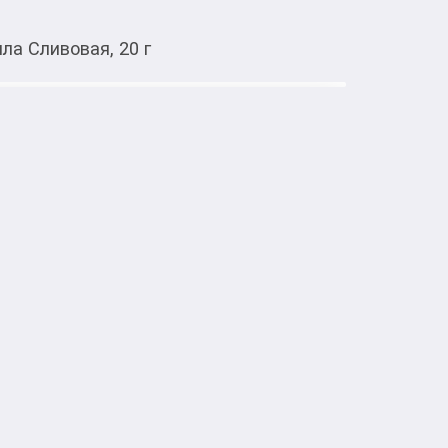
ла Сливовая, 20 г
Тиркемеден ачуу
 г
фет.

орый эффективно очищяет организм от 
 С, В, РР, калия, магния и железа. 

ый и мочегонный эффект. 

аппетит.