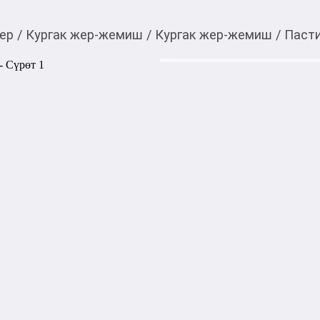
ер
/
Кургак жер-жемиш
/
Кургак жер-жемиш
/
Пасти
60,00
c
Товарды Мой О!
тиркемесинен сатып ала
Пастила Сливовая, 20
аласыз
Прекрасный заменитель кон
Лучший детокс-продукт кот
шлаков, токсинов.

Слива источник витаминов А,
Они имеют также желчегонн
Помогают контролировать 
1000,00
с
жогору акысыз