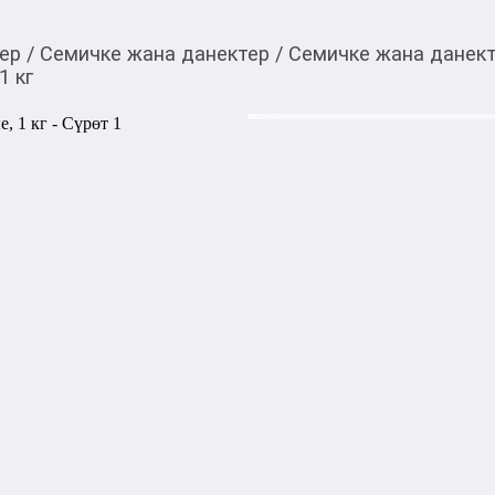
ер
/
Семичке жана данектер
/
Семичке жана данек
1 кг
850,00
c
Товарды Мой О!
тиркемесинен сатып ала
Тыквенные семечки о
аласыз
Цена указана за 1 кг.
1000,00
с
жогору акысыз
жеткирүү
Категориясы