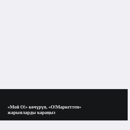
«Мой О!» көчүрүп, «О!Маркеттен»
жарыяларды караңыз
Көчүрүү үчүн камераны QR-кодго
багыттаңыз