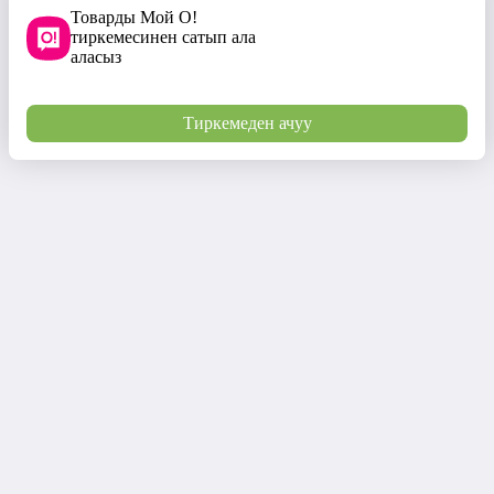
Товарды Мой О!
тиркемесинен сатып ала
аласыз
Тиркемеден ачуу