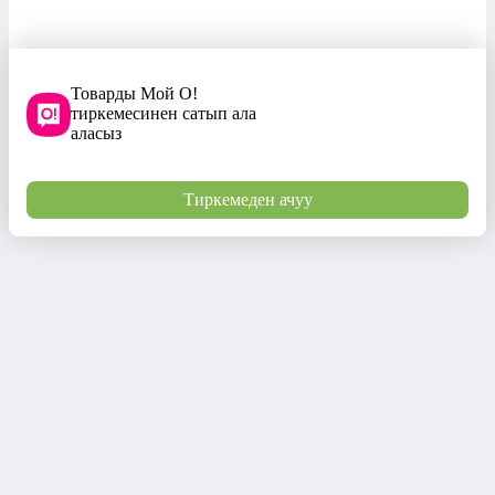
Товарды Мой О!
тиркемесинен сатып ала
аласыз
Тиркемеден ачуу