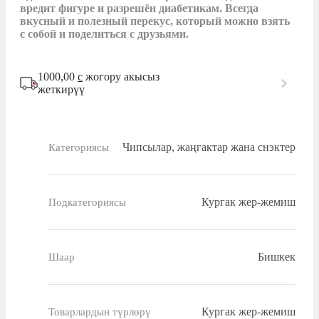
вредит фигуре и разрешён диабетикам. Всегда 
вкусный и полезный перекус, который можно взять 
с собой и поделиться с друзьями.
1000,00
с
жогору акысыз
жеткирүү
Чипсылар, жаңгактар жана снэктер
Категориясы
Кургак жер-жемиш
Подкатегориясы
Бишкек
Шаар
Кургак жер-жемиш
Товарлардын түрлөрү