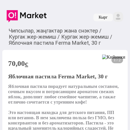
Кырг
Чипсылар, жаңгактар жана снэктер
/
Кургак жер-жемиш
/
Кургак жер-жемиш
/
Яблочная пастила Ferma Market, 30 г
1 / 2
70,00
c
Яблочная пастила Ferma Market, 30 г
Яблочная пастила порадует натуральным составом, 
сочным вкусом и потрясающим ароматом свежих 
яблок, дополнит любое семейное чаепитие, а также 
отлично сочетается с утренним кофе!

Это настоящая находка для детского питания, ПП 
или веганов. В нем заключена польза без ГМО, без 
консервантов и без ароматизаторов. Пастила - это 
идеальный заменитель калорийных сладостей. Не 