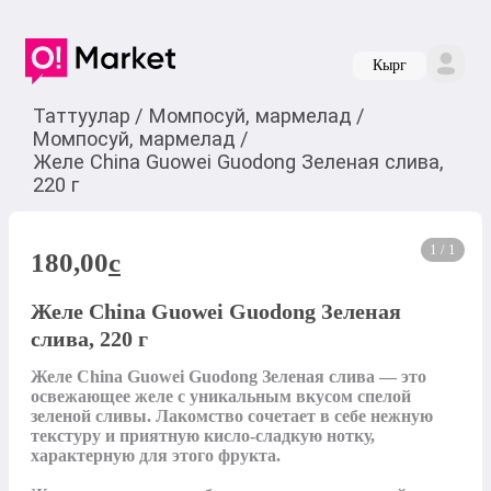
Кырг
Таттуулар
/
Момпосуй, мармелад
/
Момпосуй, мармелад
/
Желе China Guowei Guodong Зеленая слива,
220 г
1 / 1
180,00
c
Желе China Guowei Guodong Зеленая
слива, 220 г
Желе China Guowei Guodong Зеленая слива — это 
освежающее желе с уникальным вкусом спелой 
зеленой сливы. Лакомство сочетает в себе нежную 
текстуру и приятную кисло-сладкую нотку, 
характерную для этого фрукта.
