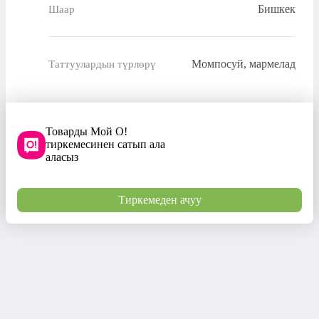
Бишкек
Шаар
Момпосуй, мармелад
Таттуулардын түрлөрү
Товарды Мой О!
тиркемесинен сатып ала
аласыз
Тиркемеден ачуу