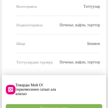
Таттуулар
Категориясы
Печенье, вафли, торттор
Подкатегориясы
Бишкек
Шаар
Печенье, вафли, торттор
Таттуулардын түрлөрү
Товарды Мой О!
тиркемесинен сатып ала
аласыз