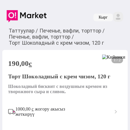
Кырг
Таттуулар
/
Печенье, вафли, торттор
/
Печенье, вафли, торттор
/
Торт Шоколадный с крем чизом, 120 г
1 / 2
190,00
c
Торт Шоколадный с крем чизом, 120 г
Шоколадный бисквит с воздушным кремом из 
творожного сыра и сливок.
1000,00
с
жогору акысыз
жеткирүү