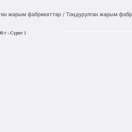
ган жарым фабрикаттар
/
Тоңдурулган жарым фабр
370,00
c
Товарды Мой О!
тиркемесинен сатып ала
Каттама с зеленым лу
аласыз
Состав: мука в/с, сливочное
Ккал 370.0: белки 1.3, жиры 
Способ приготовления: нали
на медленном огне до золот
1000,00
с
жогору акысыз
жеткирүү