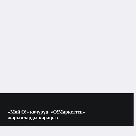
«Мой О!» көчүрүп, «О!Маркеттен»
жарыяларды караңыз
Көчүрүү үчүн камераны QR-кодго
багыттаңыз