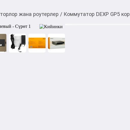
торлор жана роутерлер
/
Коммутатор DEXP GP5 ко
2 450,00
c
Товарды Мой О!
тиркемесинен сатып ала
Коммутатор DEXP GP
аласыз
0-0-
6
Бөлүп төлөөгө/креди
Бул дүкөндө
Коммутатор DEXP GP5 кори
Он удобен для подключения 
комнате, сохраняет стабиль