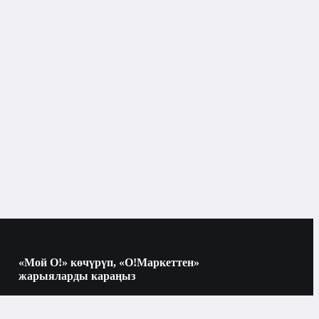
Тармактык жабдуулар
Коммутаторлор жана роутерлер
Бишкек
Коммутаторлор жана роутерлер
түрлөрү
«Мой О!» көчүрүп, «О!Маркеттен»
жарыяларды караңыз
Көчүрүү үчүн камераны QR-кодго
багыттаңыз