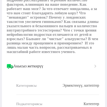
подробно рассматривает огромное количество 
факторов, влияющих на наше поведение. Как 
работает наш мозг? За что отвечает миндалина, а за 
что нам стоит благодарить лобную кору? Что 
"ненавидит" островок? Почему у лондонских 
таксистов увеличен гиппокамп? Как связаны длины 
указательного и безымянного пальцев и количество 
внутриутробного тестостерона? Чем с точки зрения 
нейробиологии подростки отличаются от детей и 
взрослых? Бывают ли "чистые" альтруисты? В чем 
разница между прощением и примирением?  И это 
лишь малая часть вопросов, рассматриваемых в 
масштабной работе известного ученого.
Акысыз жеткирүү
Эрмектенүү, китептер
Категориясы
Китептер
Подкатегориясы