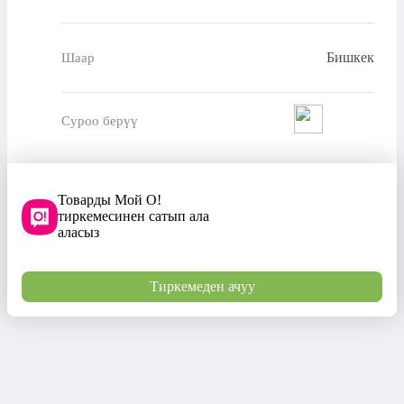
Бишкек
Шаар
Суроо берүү
Товарды Мой О!
тиркемесинен сатып ала
аласыз
Тиркемеден ачуу