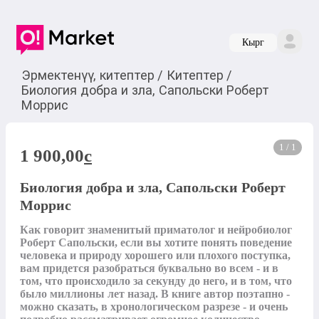
Кырг
Эрмектенүү, китептер
/
Китептер
/
Биология добра и зла, Сапольски Роберт
Моррис
1 / 1
1 900,00
c
Биология добра и зла, Сапольски Роберт
Моррис
Как говорит знаменитый приматолог и нейробиолог 
Роберт Сапольски, если вы хотите понять поведение 
человека и природу хорошего или плохого поступка, 
вам придется разобраться буквально во всем - и в 
том, что происходило за секунду до него, и в том, что 
было миллионы лет назад. В книге автор поэтапно - 
можно сказать, в хронологическом разрезе - и очень 