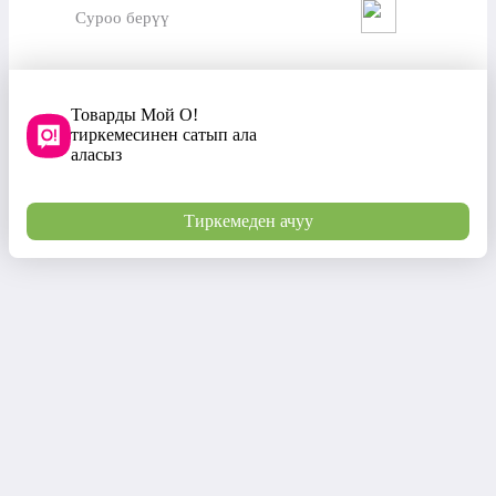
Суроо берүү
Товарды Мой О!
тиркемесинен сатып ала
аласыз
Тиркемеден ачуу