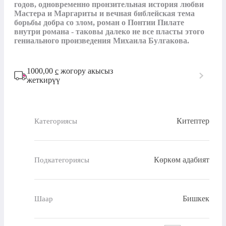
годов, одновременно пронзительная история любви 
Мастера и Маргариты и вечная библейская тема 
борьбы добра со злом, роман о Понтии Пилате 
внутри романа - таковы далеко не все пласты этого 
гениального произведения Михаила Булгакова.
1000,00
с
жогору акысыз
жеткирүү
Китептер
Категориясы
Көркөм адабият
Подкатегориясы
Бишкек
Шаар