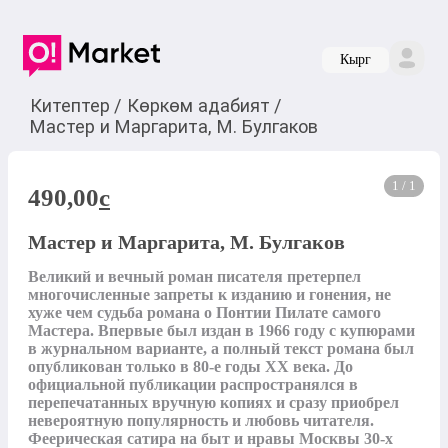
Кырг
Китептер
/
Көркөм адабият
/
Мастер и Маргарита, М. Булгаков
1 / 1
490,00
c
Мастер и Маргарита, М. Булгаков
Великий и вечный роман писателя претерпел 
многочисленные запреты к изданию и гонения, не 
хуже чем судьба романа о Понтии Пилате самого 
Мастера. Впервые был издан в 1966 году с купюрами 
в журнальном варианте, а полный текст романа был 
опубликован только в 80-е годы ХХ века. До 
официальной публикации распространялся в 
перепечатанных вручную копиях и сразу приобрел 
невероятную популярность и любовь читателя. 
Феерическая сатира на быт и нравы Москвы 30-х 