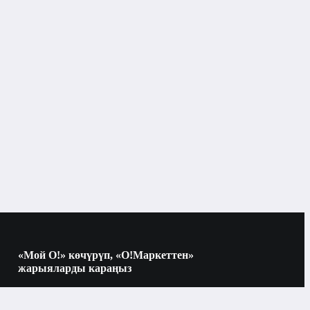
«Мой О!» көчүрүп, «О!Маркеттен»
жарыяларды караңыз
Көчүрүү үчүн камераны QR-кодго
багыттаңыз