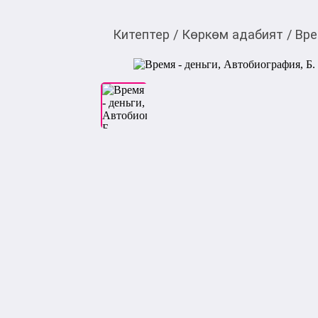
Китептер
/
Көркөм адабият
/
Вре