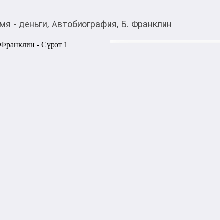
мя - деньги, Автобиография, Б. Франклин
740,00
c
Товарды Мой О!
тиркемесинен сатып ала
Время - деньги, Авто
аласыз
Его портрет растиражирован
денежной купюре США. Его 
качалку, бифокальные очки 
произведения и афоризмы да
Автобиография Бенджамина
увлекательных историй жизн
пройдя путь от недоучки до
бизнесмена и ученого. Собы
человека с пытливым умом 
становятся возможностями, 
формируют характер и зак