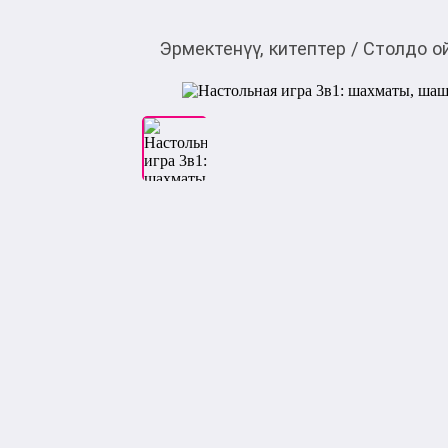
Эрмектенүү, китептер
/
Столдо о