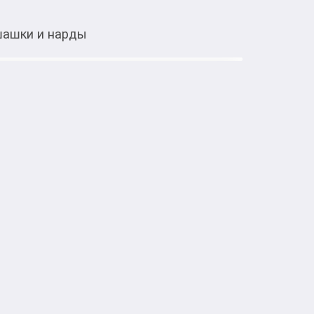
шашки и нарды
Тиркемеден ачуу
: шахматы, шашки и нарды
ческие игры интересны и маленьким, и 
память, логическое мышление и повышают 
ти.

Эрмектенүү, китептер