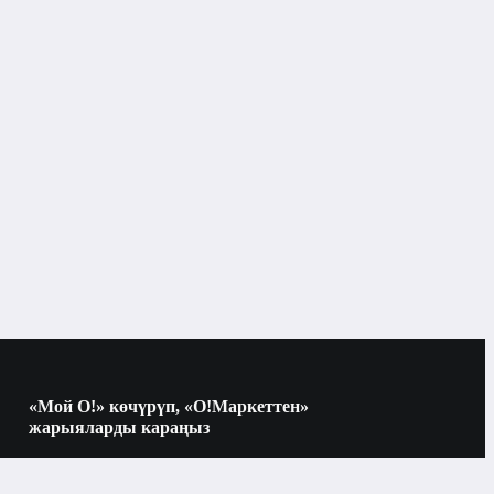
«Мой О!» көчүрүп, «О!Маркеттен»
жарыяларды караңыз
Көчүрүү үчүн камераны QR-кодго
багыттаңыз