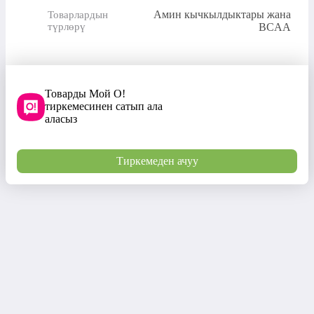
Амин кычкылдыктары жана
Товарлардын
түрлөрү
BCAA
Товарды Мой О!
тиркемесинен сатып ала
аласыз
Тиркемеден ачуу