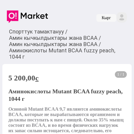
Кырг
Спорттук тамактануу
/
Амин кычкылдыктары жана BCAA
/
Амин кычкылдыктары жана BCAA
/
Аминокислоты Mutant BCAA fuzzy peach,
1044 г
1 / 1
5 200,00
c
Аминокислоты Mutant BCAA fuzzy peach,
1044 г
Основой Mutant BCAA 9,7 являются аминокислоты 
ВСАА, которые не вырабатываются организмом и 
должны поступать к нам с пищей. Около 35% мышц 
состоят из ВСАА, и во время физических нагрузок 
их запас сильно истощается, следовательно, его 