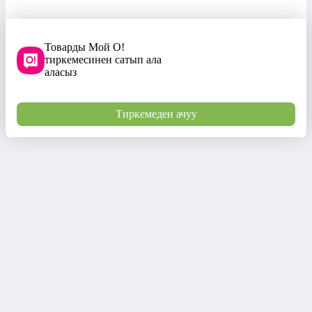
Товарды Мой О!
тиркемесинен сатып ала
аласыз
Тиркемеден ачуу