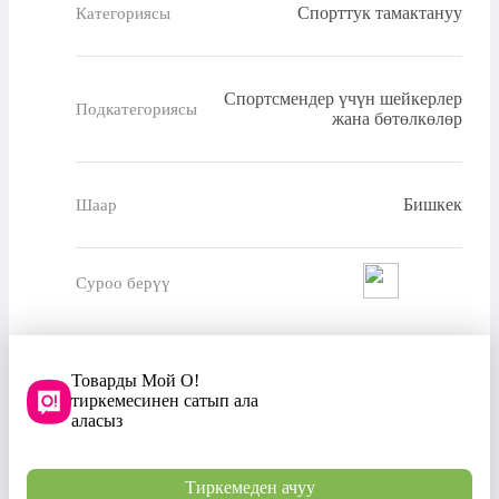
Спорттук тамактануу
Категориясы
Спортсмендер үчүн шейкерлер
Подкатегориясы
жана бөтөлкөлөр
Бишкек
Шаар
Суроо берүү
Товарды Мой О!
тиркемесинен сатып ала
аласыз
Тиркемеден ачуу