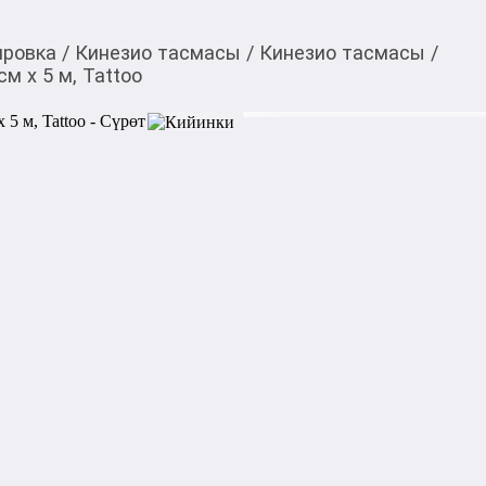
ировка
/
Кинезио тасмасы
/
Кинезио тасмасы
/
см х 5 м, Tattoo
2 289,00
c
Товарды Мой О!
тиркемесинен сатып ала
Кинезио тейп Rocktape 
аласыз
Кинезио тейп Rocktape Class
бренда, который выбирают 
всему миру. Тейп Rocktape о
воздухопроницаемостью, пр
усталости и более быстрого
применяют для уменьшения
нормализации тонуса мышц
суставов.

При этом, благодаря высоко
движения, позволяя комфор
деятельность.
