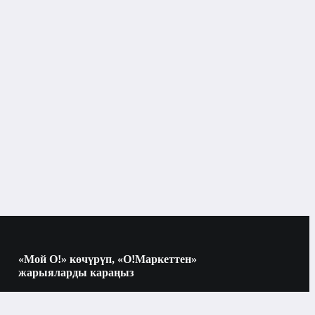
Кинезио тасмасы
түрлөрү жана жабдуулары
«Мой О!» көчүрүп, «О!Маркеттен»
жарыяларды караңыз
Көчүрүү үчүн камераны QR-кодго
багыттаңыз