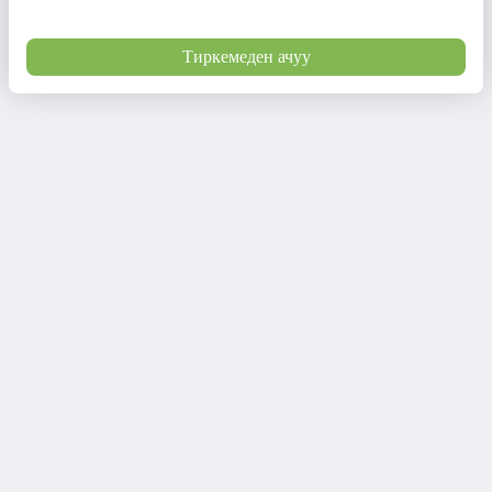
Тиркемеден ачуу