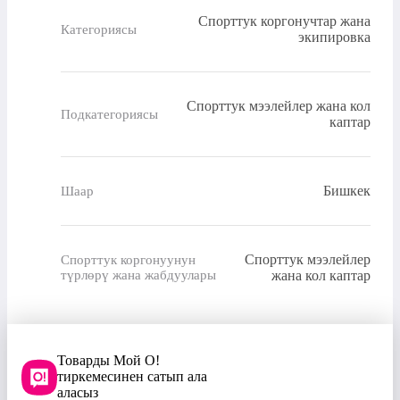
Спорттук коргонучтар жана
Категориясы
экипировка
Спорттук мээлейлер жана кол
Подкатегориясы
каптар
Бишкек
Шаар
Спорттук мээлейлер
Спорттук коргонуунун
түрлөрү жана жабдуулары
жана кол каптар
Товарды Мой О!
тиркемесинен сатып ала
аласыз