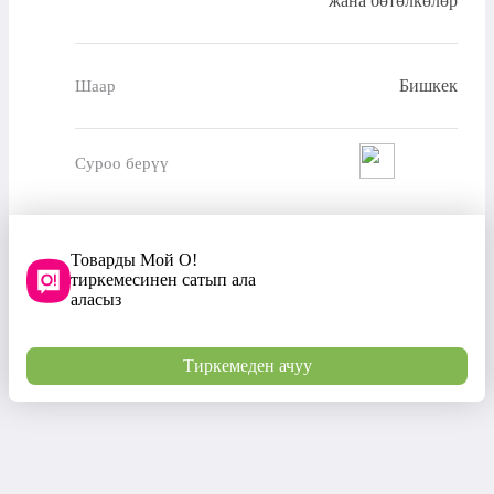
жана бөтөлкөлөр
Бишкек
Шаар
Суроо берүү
Товарды Мой О!
тиркемесинен сатып ала
аласыз
Тиркемеден ачуу