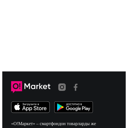
«О!Маркет» – смартфондон товарларды же