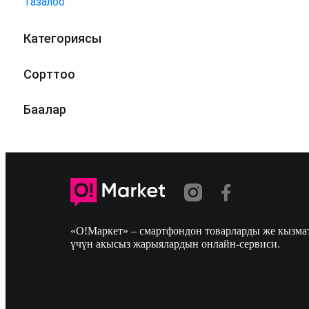
Тазалоо
Категориясы
Сорттоо
Баалар
«О!Маркет» – смартфондон товарларды же кызмат
үчүн акысыз жарыялардын онлайн-сервиси.