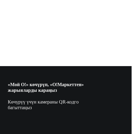
«Мой О!» көчүрүп, «О!Маркеттен»
жарыяларды караңыз
Көчүрүү үчүн камераны QR-кодго
багыттаңыз