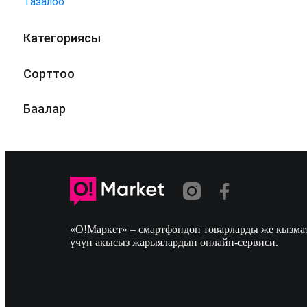
Тазалоо
Категориясы
Сорттоо
Баалар
«О!Маркет» – смартфондон товарларды же кызмат
үчүн акысыз жарыялардын онлайн-сервиси.