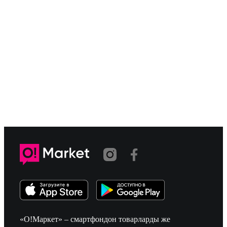
«О!Маркет» – смартфондон товарларды же